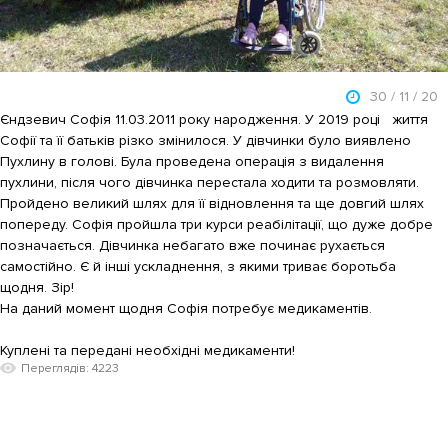
30 / 11 / 20
Єндзевич Софія 11.03.2011 року народження. У 2019 році життя
Софії та її батьків різко змінилося. У дівчинки було виявлено
Пухлину в голові. Була проведена операція з видалення
пухлини, після чого дівчинка перестала ходити та розмовляти.
Пройдено великий шлях для її відновлення та ще довгий шлях
попереду. Софія пройшла три курси реабілітації, що дуже добре
позначається. Дівчинка небагато вже починає рухається
самостійно. Є й інші ускладнення, з якими триває боротьба
щодня. Зір!
На даний момент щодня Софія потребує медикаментів.
Куплені та передані необхідні медикаменти!
Переглядів: 4223