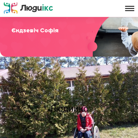
Єндзевіч Софія